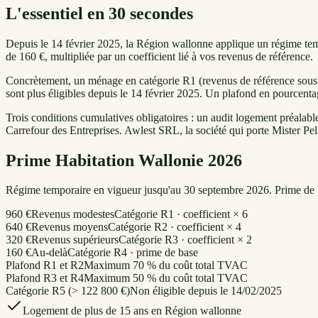
L'essentiel en 30 secondes
Depuis le 14 février 2025, la Région wallonne applique un régime tempor
de 160 €, multipliée par un coefficient lié à vos revenus de référence.
Concrètement, un ménage en catégorie R1 (revenus de référence sous 2
sont plus éligibles depuis le 14 février 2025. Un plafond en pourcenta
Trois conditions cumulatives obligatoires : un audit logement préalable
Carrefour des Entreprises. Awlest SRL, la société qui porte Mister Pe
Prime Habitation Wallonie 2026
Régime temporaire en vigueur jusqu'au 30 septembre 2026. Prime de ba
960 €
Revenus modestes
Catégorie R1 · coefficient × 6
640 €
Revenus moyens
Catégorie R2 · coefficient × 4
320 €
Revenus supérieurs
Catégorie R3 · coefficient × 2
160 €
Au-delà
Catégorie R4 · prime de base
Plafond R1 et R2
Maximum 70 % du coût total TVAC
Plafond R3 et R4
Maximum 50 % du coût total TVAC
Catégorie R5 (> 122 800 €)
Non éligible depuis le 14/02/2025
Logement de plus de 15 ans en Région wallonne