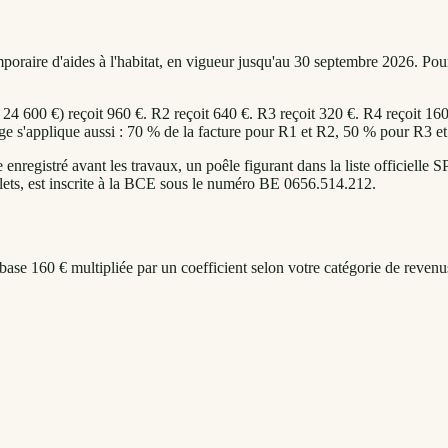
aire d'aides à l'habitat, en vigueur jusqu'au 30 septembre 2026. Pour l'
4 600 €) reçoit 960 €. R2 reçoit 640 €. R3 reçoit 320 €. R4 reçoit 16
ge s'applique aussi : 70 % de la facture pour R1 et R2, 50 % pour R3 et 
 enregistré avant les travaux, un poêle figurant dans la liste officiell
llets, est inscrite à la BCE sous le numéro BE 0656.514.212.
se 160 € multipliée par un coefficient selon votre catégorie de reven