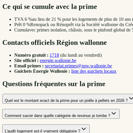
Ce qui se cumule avec la prime
TVA 6 %
au lieu de 21 % pour les logements de plus de 10 ans (
Prêt 0 %
Renopack ou Rénoprêt via la Société wallonne du Créd
Cumul
avec primes isolation, châssis, sous le plafond global de
Contacts officiels Région wallonne
Numéro gratuit :
1718
(du lundi au vendredi)
Site officiel :
energie.wallonie.be
Email primes :
secretariat.primes@spw.wallonie.be
Guichets Énergie Wallonie :
liste des guichets locaux
Questions fréquentes sur la prime
Quel est le montant exact de la prime pour un poêle à pellets en 2026 ?
Comment savoir dans quelle catégorie de revenus je tombe ?
L'audit logement est-il vraiment obligatoire ?