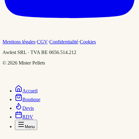
Mentions légales
·
CGV
·
Confidentialité
·
Cookies
Awlest SRL · TVA BE 0656.514.212
©
2026
Mister Pellets
Accueil
Boutique
Devis
RDV
Menu