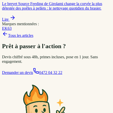
Le brevet Source Feeding de Girolami change la corvée la plus
détestée des poêles à pellets : le nettoyage quotidien du brasier.
Lire
Marques mentionnées :
EK63
Tous les articles
Prêt à passer à l'action ?
Devis chiffré sous 48h, primes incluses, pose en 1 jour. Sans
engagement.
Demander un devis
0472 04 32 22