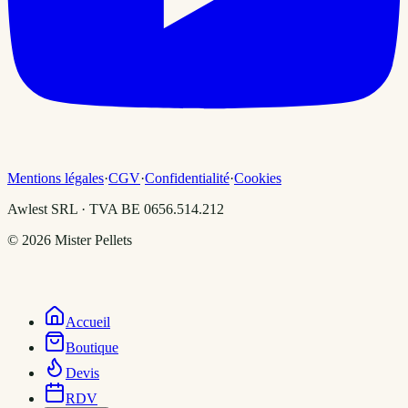
Mentions légales
·
CGV
·
Confidentialité
·
Cookies
Awlest SRL · TVA BE 0656.514.212
©
2026
Mister Pellets
Accueil
Boutique
Devis
RDV